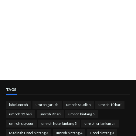
TAGS
labelumroh
umroh garuda
umroh saudian
umroh 10 hari
umroh 12 hari
umroh 9 hari
umroh bintang 5
umroh citytour
umroh hotel bintang 3
umroh srilankan air
Madinah Hotel bintang 3
umroh bintang 4
Hotel bintang 3