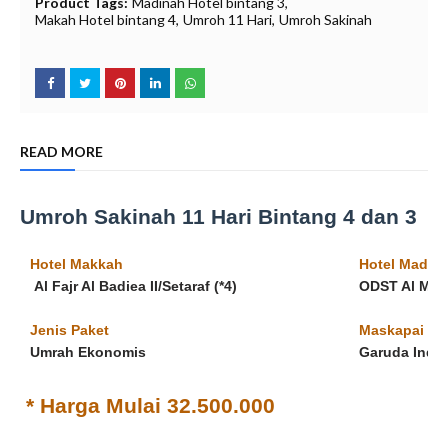
O
Product Tags:
Madinah Hotel bintang 3
f
Makah Hotel bintang 4
Umroh 11 Hari
Umroh Sakinah
f
READ MORE
Umroh Sakinah 11 Hari Bintang 4 dan 3
Hotel Makkah
Hotel Madin
Al Fajr Al Badiea II/Setaraf (*4)
ODST Al Madi
Jenis Paket
Maskapai
Umrah Ekonomis
Garuda Indon
* Harga Mulai 32.500.000