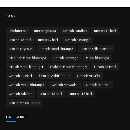
TAGS
labelumroh
umroh garuda
umroh saudian
umroh 10 hari
umroh 12 hari
umroh 9 hari
umroh bintang 5
umroh citytour
umroh hotel bintang 3
umroh srilankan air
Madinah Hotel bintang 3
umroh bintang 4
Hotel bintang 3
Makah Hotel bintang 4
Makkah Hotel Bintang 4
Umoh 13 Hari
Umroh 11 Hari
Umroh Akhir Tahun
Umroh Arba'in
Umroh Hotel Bintang 5
Umroh Mawadah
Umroh Rahmah
Umroh Sakinah
umroh 12 hari.
umroh 16 hari
umroh via collombo
CATEGORIES