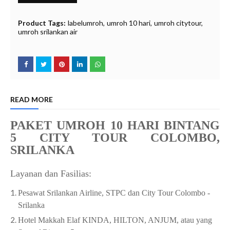
O
f
f
Product Tags:
labelumroh
umroh 10 hari
umroh citytour
umroh srilankan air
READ MORE
PAKET UMROH 10 HARI BINTANG
5 CITY TOUR COLOMBO,
SRILANKA
Layanan dan Fasilias:
Pesawat Srilankan Airline, STPC dan City Tour Colombo -
Srilanka
Hotel Makkah Elaf KINDA, HILTON, ANJUM, atau yang